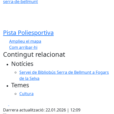
serra-de-bellmunt
Pista Poliesportiva
Amplieu el mapa
Com arribar-hi
Leaflet
| ©
OpenStreetMap
contributors
Contingut relacionat
+
Notícies
−
Servei de Bibliobús Serra de Bellmunt a Fogars
de la Selva
Temes
Cultura
Facebook
X
Darrera actualització: 22.01.2026 | 12:09