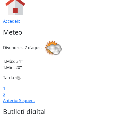
Accedeix
Meteo
Divendres, 7 d’agost
D
T.Màx: 34°
T
T.Min: 20°
T
Tarda
1
2
Anterior
Següent
Butlletí digital