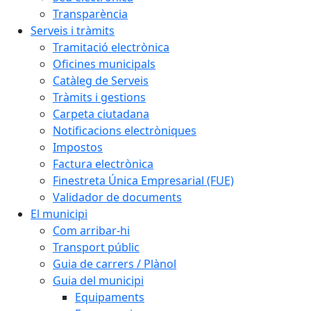
Transparència
Serveis i tràmits
Tramitació electrònica
Oficines municipals
Catàleg de Serveis
Tràmits i gestions
Carpeta ciutadana
Notificacions electròniques
Impostos
Factura electrònica
Finestreta Única Empresarial (FUE)
Validador de documents
El municipi
Com arribar-hi
Transport públic
Guia de carrers / Plànol
Guia del municipi
Equipaments