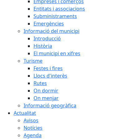
Empreses i comerços
Entitats i associacions
Subministraments
Emergències
Informació del municipi
Introducció
Història
El municipi en xifres
Turisme
Festes i fires
Llocs d'interès
Rutes
On dormir
On menjar
Informació geogràfica
Actualitat
Avisos
Notícies
Agenda