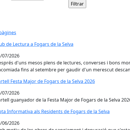
pàgines
ub de Lectura a Fogars de la Selva
ub de Lectura a Fogars de la Selva
/07/2026
sprés d'uns mesos plens de lectures, converses i bons mom
acomiada fins al setembre per gaudir d'un merescut descan
rtell Festa Major de Fogars de la Selva 2026
rtell Festa Major de Fogars de la Selva 2026
/07/2026
rtell guanyador de la Festa Major de Fogars de la Selva 202
ta Informativa als Residents de Fogars de la Selva
ta Informativa als Residents de Fogars de la Selva
/06/2026