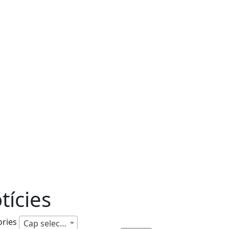
tícies
ories
Cap selecció