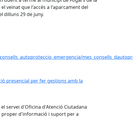
n duent a terme al municipi de Fogars de la
 el veïnat que l'accés a l'aparcament del
l dilluns 29 de juny.
il/consells_autoproteccio_emergencia/mes_consells_dautopr
ció presencial per fer gestions amb la Generalitat
ció presencial per fer gestions amb la
 el servei d'Oficina d'Atenció Ciutadana
t proper d'informació i suport per a