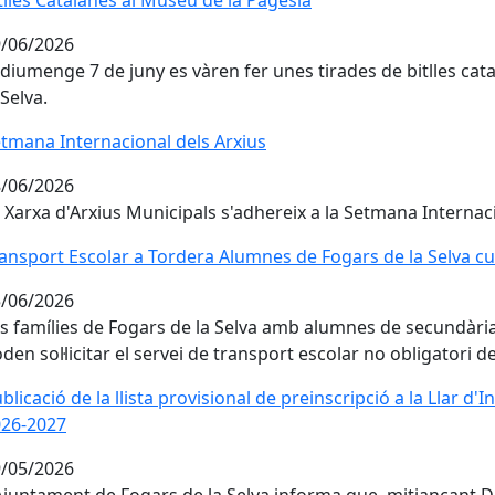
tlles Catalanes al Museu de la Pagesia
/06/2026
 diumenge 7 de juny es vàren fer unes tirades de bitlles ca
 Selva.
tmana Internacional dels Arxius
tmana Internacional dels Arxius
/06/2026
 Xarxa d'Arxius Municipals s'adhereix a la Setmana Internaci
ansport Escolar a Tordera Alumnes de Fogars de la Selva cu
ansport Escolar a Tordera Alumnes de Fogars de la Selva cu
/06/2026
s famílies de Fogars de la Selva amb alumnes de secundària 
den sol·licitar el servei de transport escolar no obligatori
blicació de la llista provisional de preinscripció a la Llar d
blicació de la llista provisional de preinscripció a la Llar d'
026-2027
/05/2026