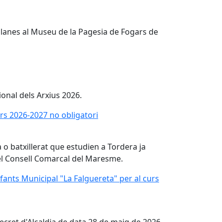
talanes al Museu de la Pagesia de Fogars de
onal dels Arxius 2026.
rs 2026-2027 no obligatori
rs 2026-2027 no obligatori
o batxillerat que estudien a Tordera ja
 del Consell Comarcal del Maresme.
'Infants Municipal "La Falguereta" per al curs 2026-2027
Infants Municipal "La Falguereta" per al curs