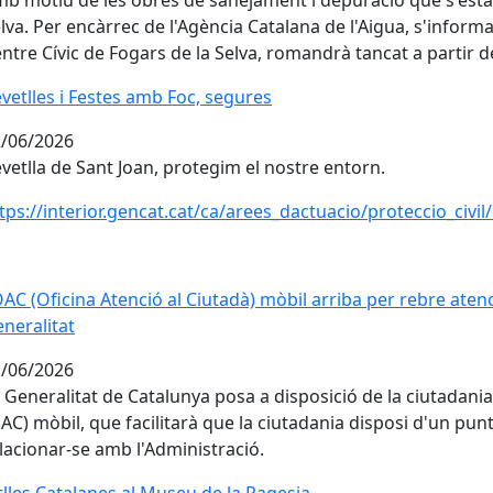
b motiu de les obres de sanejament i depuració que s'esta
lva. Per encàrrec de l'Agència Catalana de l'Aigua, s'informa
ntre Cívic de Fogars de la Selva, romandrà tancat a partir de
vetlles i Festes amb Foc, segures
vetlles i Festes amb Foc, segures
/06/2026
vetlla de Sant Joan, protegim el nostre entorn.
tps://interior.gencat.cat/ca/arees_dactuacio/proteccio_civ
OAC (Oficina Atenció al Ciutadà) mòbil arriba per rebre aten
OAC (Oficina Atenció al Ciutadà) mòbil arriba per rebre aten
neralitat
/06/2026
 Generalitat de Catalunya posa a disposició de la ciutadania
AC) mòbil, que facilitarà que la ciutadania disposi d'un pun
lacionar-se amb l'Administració.
tlles Catalanes al Museu de la Pagesia