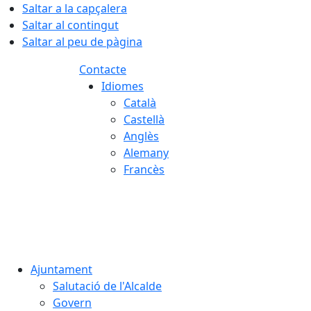
Saltar a la capçalera
Saltar al contingut
Saltar al peu de pàgina
Contacte
Idiomes
Català
Castellà
Anglès
Alemany
Francès
07.08.2026 | 09:24
Ajuntament
Salutació de l'Alcalde
Govern