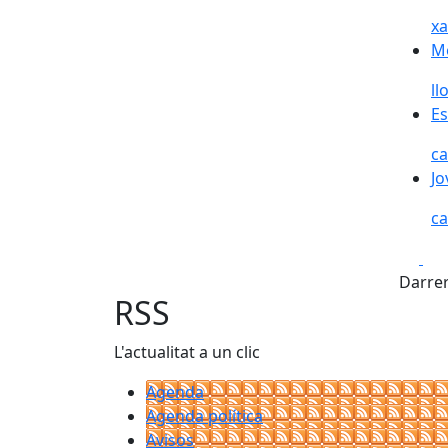
x
M
ll
Es
ca
Jo
ca
Fa
Darrer
RSS
L'actualitat a un clic
Agenda
Agenda política
Avisos