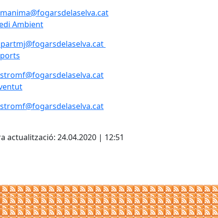
amanima@fogarsdelaselva.cat
edi Ambient
opartmj@fogarsdelaselva.cat
ports
stromf@fogarsdelaselva.cat
ventut
stromf@fogarsdelaselva.cat
cebook
X
a actualització: 24.04.2020 | 12:51