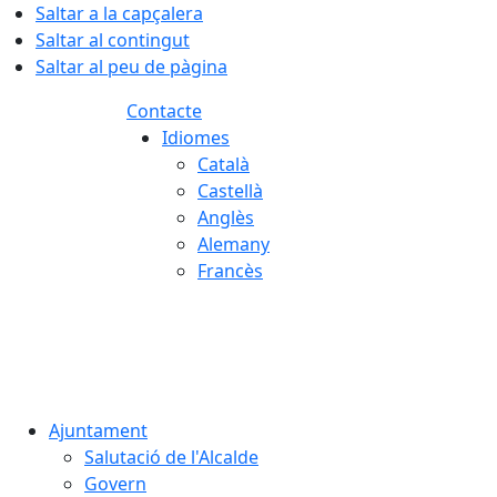
Saltar a la capçalera
Saltar al contingut
Saltar al peu de pàgina
Contacte
Idiomes
Català
Castellà
Anglès
Alemany
Francès
08.08.2026 | 04:01
Ajuntament
Salutació de l'Alcalde
Govern