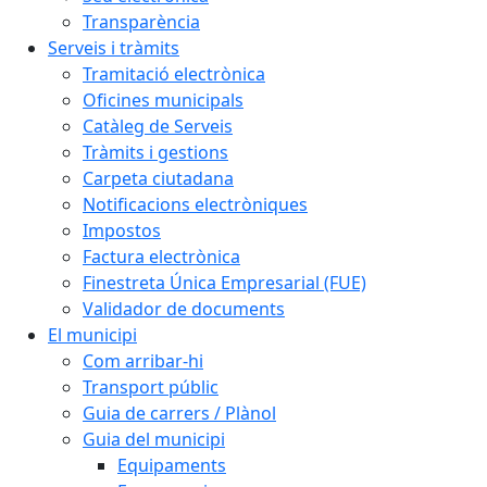
Transparència
Serveis i tràmits
Tramitació electrònica
Oficines municipals
Catàleg de Serveis
Tràmits i gestions
Carpeta ciutadana
Notificacions electròniques
Impostos
Factura electrònica
Finestreta Única Empresarial (FUE)
Validador de documents
El municipi
Com arribar-hi
Transport públic
Guia de carrers / Plànol
Guia del municipi
Equipaments