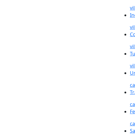
vi
In
vi
C
vi
T
vi
U
ca
Tr
ca
Fe
ca
Sa