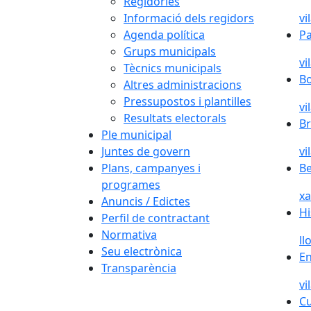
Regidories
Informació dels regidors
vi
Agenda política
Pa
Grups municipals
vi
Tècnics municipals
B
Altres administracions
Pressupostos i plantilles
vi
Resultats electorals
Br
Ple municipal
Juntes de govern
vi
Plans, campanyes i
Be
programes
x
Anuncis / Edictes
H
Perfil de contractant
Normativa
ll
Seu electrònica
E
Transparència
vi
Cu