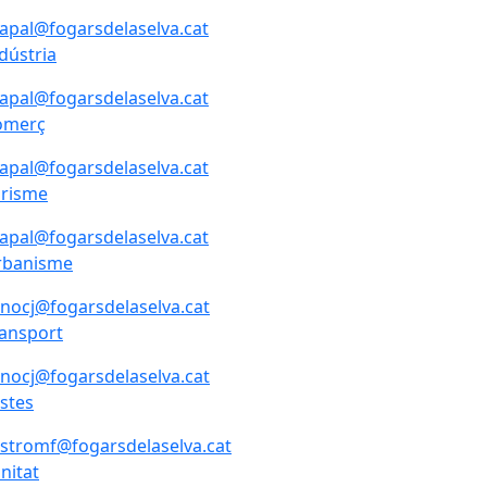
lapal@fogarsdelaselva.cat
dústria
lapal@fogarsdelaselva.cat
omerç
lapal@fogarsdelaselva.cat
urisme
lapal@fogarsdelaselva.cat
rbanisme
nocj@fogarsdelaselva.cat
ansport
nocj@fogarsdelaselva.cat
stes
stromf@fogarsdelaselva.cat
nitat