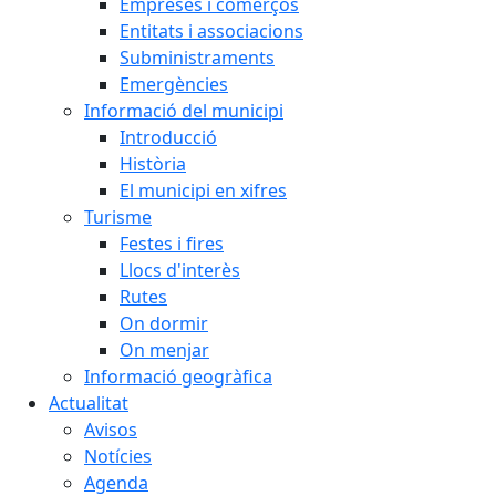
Empreses i comerços
Entitats i associacions
Subministraments
Emergències
Informació del municipi
Introducció
Història
El municipi en xifres
Turisme
Festes i fires
Llocs d'interès
Rutes
On dormir
On menjar
Informació geogràfica
Actualitat
Avisos
Notícies
Agenda