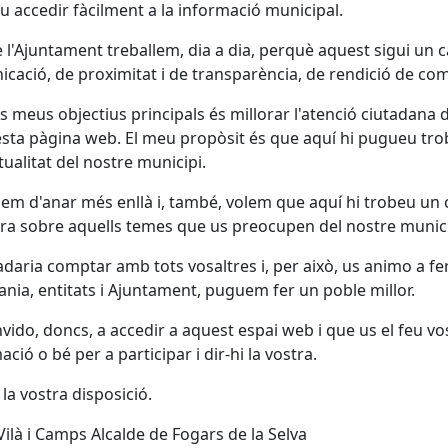
 accedir fàcilment a la informació municipal.
 l'Ajuntament treballem, dia a dia, perquè aquest sigui un 
cació, de proximitat i de transparència, de rendició de com
s meus objectius principals és millorar l'atenció ciutadana 
sta pàgina web. El meu propòsit és que aquí hi pugueu troba
ctualitat del nostre municipi.
em d'anar més enllà i, també, volem que aquí hi trobeu un 
tra sobre aquells temes que us preocupen del nostre munici
daria comptar amb tots vosaltres i, per això, us animo a fer
ania, entitats i Ajuntament, puguem fer un poble millor.
vido, doncs, a accedir a aquest espai web i que us el feu vo
ació o bé per a participar i dir-hi la vostra.
 la vostra disposició.
Vilà i Camps Alcalde de Fogars de la Selva