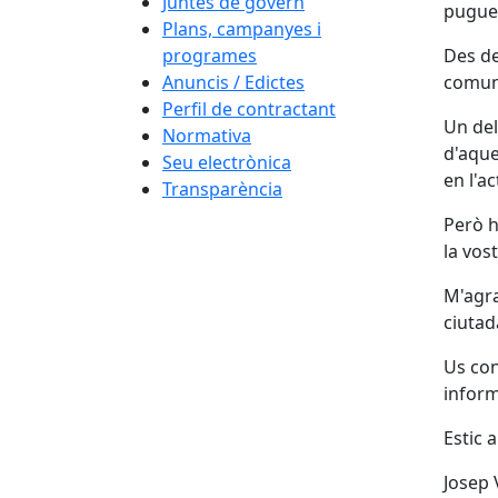
Juntes de govern
pugueu
Plans, campanyes i
programes
Des de
Anuncis / Edictes
comuni
Perfil de contractant
Un del
Normativa
d'aque
Seu electrònica
en l'a
Transparència
Però h
la vos
M'agra
ciutad
Us con
inform
Estic a
Josep 