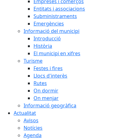
Empreses i comerços
Entitats i associacions
Subministraments
Emergències
Informació del municipi
Introducció
Història
El municipi en xifres
Turisme
Festes i fires
Llocs d'interès
Rutes
On dormir
On menjar
Informació geogràfica
Actualitat
Avisos
Notícies
Agenda