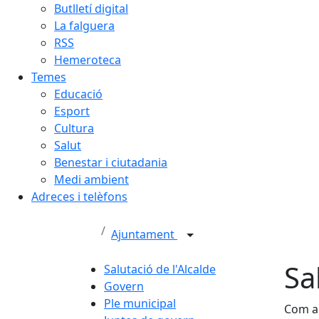
Butlletí digital
La falguera
RSS
Hemeroteca
Temes
Educació
Esport
Cultura
Salut
Benestar i ciutadania
Medi ambient
Adreces i telèfons
Ajuntament
Sa
Salutació de l'Alcalde
Govern
Ple municipal
Com al