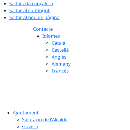
Saltar a la capçalera
Saltar al contingut
Saltar al peu de pàgina
Contacte
Idiomes
Català
Castellà
Anglès
Alemany
Francès
06.08.2026 | 22:08
Ajuntament
Salutació de l'Alcalde
Govern