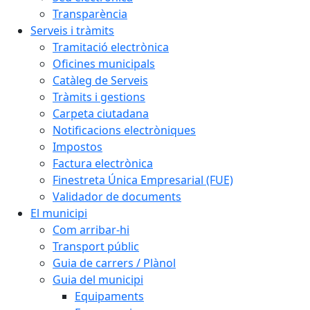
Transparència
Serveis i tràmits
Tramitació electrònica
Oficines municipals
Catàleg de Serveis
Tràmits i gestions
Carpeta ciutadana
Notificacions electròniques
Impostos
Factura electrònica
Finestreta Única Empresarial (FUE)
Validador de documents
El municipi
Com arribar-hi
Transport públic
Guia de carrers / Plànol
Guia del municipi
Equipaments