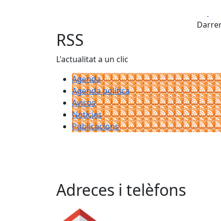
Fa
Darrer
RSS
L'actualitat a un clic
Agenda
Agenda política
Avisos
Notícies
Publicacions
Adreces i telèfons