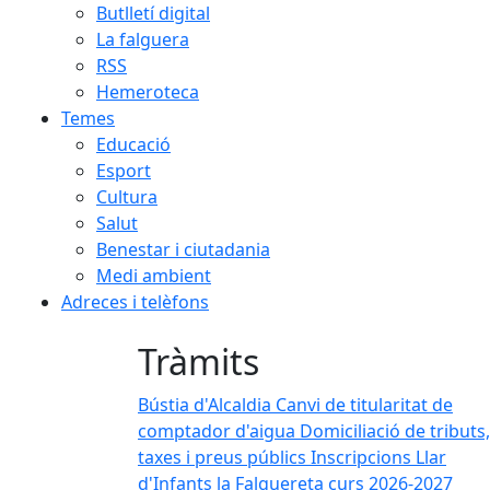
Butlletí digital
La falguera
RSS
Hemeroteca
Temes
Educació
Esport
Cultura
Salut
Benestar i ciutadania
Medi ambient
Adreces i telèfons
Tràmits
Bústia d'Alcaldia
Canvi de titularitat de
comptador d'aigua
Domiciliació de tributs,
taxes i preus públics
Inscripcions Llar
d'Infants la Falguereta curs 2026-2027