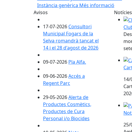
Instància genèrica
Més informació
Avisos
Notícies
17-07-2026
Consultori
Clu
Municipal Fogars de la
Des
Selva romandrà tancat el
mom
14 i el 28 d'agost de 2026
set
Cart
09-07-2026
Pla Alfa.
Car
09-06-2026
Accés a
14/
Regent Parc
Car
202
29-05-2026
Alerta de
Productes Cosmètics,
Not
Productes de Cura
Not
Personal i/o Biocides
25/
Amb