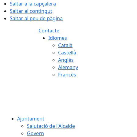
Saltar a la capçalera
Saltar al contingut
Saltar al peu de pàgina
Contacte
Idiomes
Català
Castellà
Anglès
Alemany
Francès
06.08.2026 | 10:20
Ajuntament
Salutació de l'Alcalde
Govern