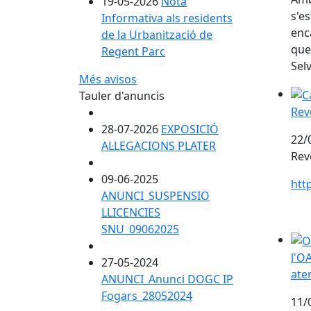
19-05-2026
Nota
s'e
Informativa als residents
enc
de la Urbanització de
que
Regent Parc
Sel
Més avisos
Rev
Tauler d'anuncis
Rev
28-07-2026
EXPOSICIÓ
22/
AL·LEGACIONS PLATER
Rev
09-06-2025
htt
ANUNCI_SUSPENSIO
LLICENCIES
SNU_09062025
l'OA
l'O
27-05-2024
ate
ANUNCI_Anunci DOGC IP
Fogars_28052024
11/