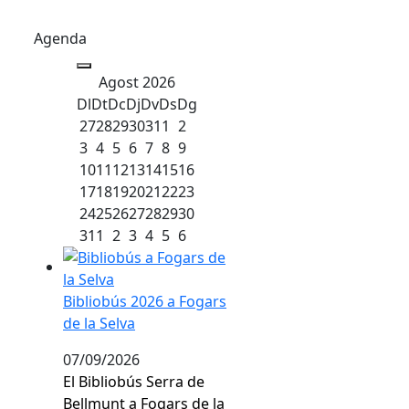
Agenda
Agost 2026
Dl
Dt
Dc
Dj
Dv
Ds
Dg
27
28
29
30
31
1
2
3
4
5
6
7
8
9
10
11
12
13
14
15
16
17
18
19
20
21
22
23
24
25
26
27
28
29
30
31
1
2
3
4
5
6
Bibliobús 2026 a Fogars de la Selva
Bibliobús 2026 a Fogars
de la Selva
07/09/2026
El Bibliobús Serra de
Bellmunt a Fogars de la