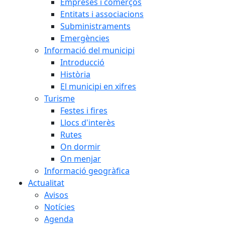
Empreses i comerços
Entitats i associacions
Subministraments
Emergències
Informació del municipi
Introducció
Història
El municipi en xifres
Turisme
Festes i fires
Llocs d'interès
Rutes
On dormir
On menjar
Informació geogràfica
Actualitat
Avisos
Notícies
Agenda