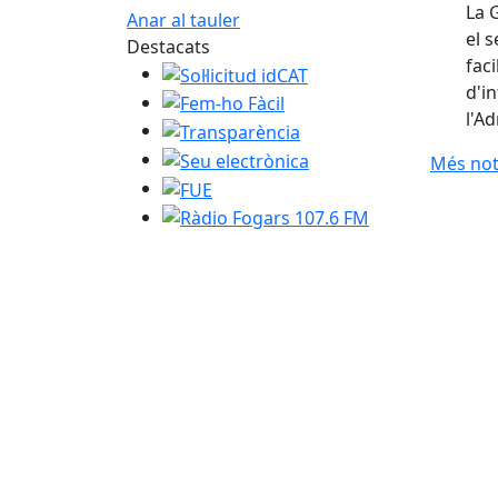
La 
Anar al tauler
el 
Destacats
fac
Sol·licitud idCAT
d'i
Fem-ho Fàcil
l'A
Transparència
Seu electrònica
Més not
FUE
Ràdio Fogars 107.6 FM