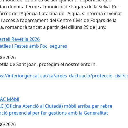
stan duent a terme al municipi de Fogars de la Selva. Per
àrrec de l'Agència Catalana de l'Aigua, s'informa el veïnat
 l'accés a l'aparcament del Centre Cívic de Fogars de la
va, romandrà tancat a partir del dilluns 29 de juny.
etlles i Festes amb Foc, segures
etlles i Festes amb Foc, segures
06/2026
etlla de Sant Joan, protegim el nostre entorn.
ps://interior.gencat.cat/ca/arees_dactuacio/proteccio_civi
C (Oficina Atenció al Ciutadà) mòbil arriba per rebre atenci
AC (Oficina Atenció al Ciutadà) mòbil arriba per rebre
nció presencial per fer gestions amb la Generalitat
06/2026