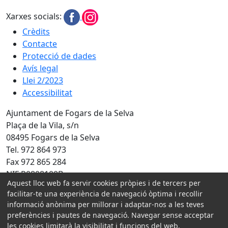
Xarxes socials:
Crèdits
Contacte
Protecció de dades
Avís legal
Llei 2/2023
Accessibilitat
Ajuntament de Fogars de la Selva
Plaça de la Vila, s/n
08495 Fogars de la Selva
Tel. 972 864 973
Fax 972 865 284
NIF P0808100B
Aquest lloc web fa servir cookies pròpies i de tercers per
Amb la col·laboració de:
facilitar-te una experiència de navegació òptima i recollir
informació anònima per millorar i adaptar-nos a les teves
preferències i pautes de navegació. Navegar sense acceptar
les cookies limitarà la visibilitat i funcions del web.