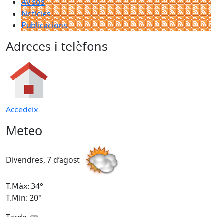
Avisos
Notícies
Publicacions
Adreces i telèfons
Accedeix
Meteo
Divendres, 7 d’agost
D
T.Màx: 34°
T
T.Min: 20°
T