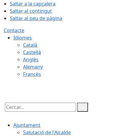
Saltar a la capçalera
Saltar al contingut
Saltar al peu de pàgina
Contacte
Idiomes
Català
Castellà
Anglès
Alemany
Francès
06.08.2026 | 16:31
Cercar:
Ajuntament
Salutació de l'Alcalde