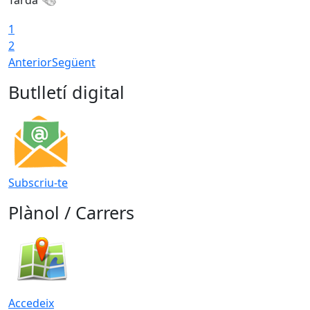
Tarda
1
2
Anterior
Següent
Butlletí digital
Subscriu-te
Plànol / Carrers
Accedeix