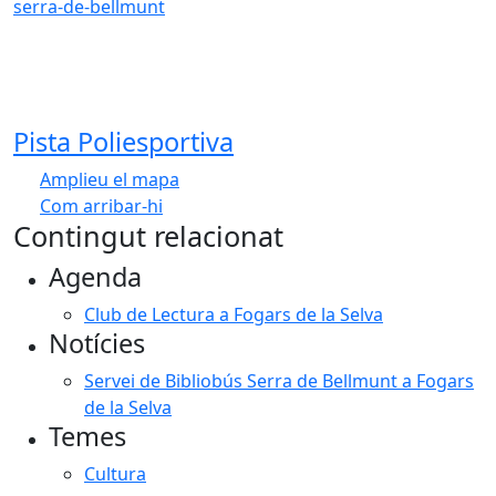
serra-de-bellmunt
Pista Poliesportiva
Amplieu el mapa
Com arribar-hi
Leaflet
| ©
OpenStreetMap
contributors
Contingut relacionat
+
Agenda
−
Club de Lectura a Fogars de la Selva
Notícies
Servei de Bibliobús Serra de Bellmunt a Fogars
de la Selva
Temes
Cultura