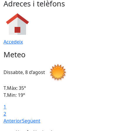
Adreces i telèfons
Accedeix
Meteo
Dissabte, 8 d’agost
D
T.Màx: 35°
T
T.Min: 19°
T
1
2
Anterior
Següent