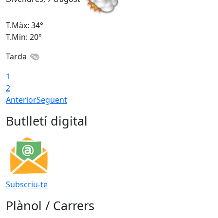
T.Màx: 34°
T
T.Min: 20°
T
Tarda
1
2
Anterior
Següent
Butlletí digital
Subscriu-te
Plànol / Carrers