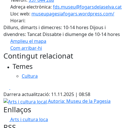
Telèfon:
937 644 288
Adreça electrònica:
fds.museu@fogarsdelaselva.cat
Lloc web:
museupagesiafogars.wordpress.com/
Horari:
Dilluns, dimarts i dimecres: 10-14 hores Dijous i
divendres: Tancat Dissabte i diumenge de 10-14 hores
Amplieu el mapa
Com arribar-hi
Leaflet
| ©
OpenStreetMap
contributors
Contingut relacionat
+
Temes
−
Cultura
Facebook
X
Darrera actualització: 11.11.2025 | 08:58
Arts i cultura local
Autoria: Museu de la Pagesia
Enllaços
Arts i cultura loca
RSS