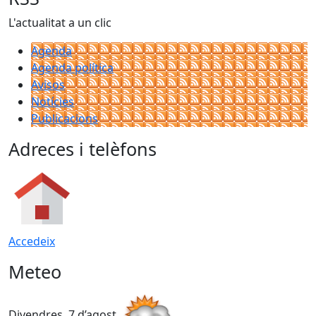
L'actualitat a un clic
Agenda
Agenda política
Avisos
Notícies
Publicacions
Adreces i telèfons
Accedeix
Meteo
Divendres, 7 d’agost
D