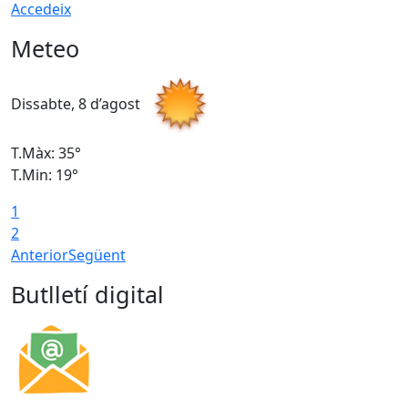
Accedeix
Meteo
Dissabte, 8 d’agost
D
T.Màx: 35°
T
T.Min: 19°
T
1
2
Anterior
Següent
Butlletí digital