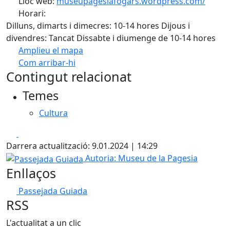
Lloc web:
museupagesiafogars.wordpress.com/
Horari:
Dilluns, dimarts i dimecres: 10-14 hores Dijous i
divendres: Tancat Dissabte i diumenge de 10-14 hores
Amplieu el mapa
Com arribar-hi
Leaflet
| ©
OpenStreetMap
contributors
Contingut relacionat
+
Temes
−
Cultura
Facebook
X
Darrera actualització: 9.01.2024 | 14:29
Passejada Guiada
Autoria: Museu de la Pagesia
Enllaços
Passejada Guiada
RSS
L'actualitat a un clic