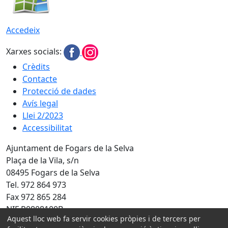
Accedeix
Xarxes socials:
Crèdits
Contacte
Protecció de dades
Avís legal
Llei 2/2023
Accessibilitat
Ajuntament de Fogars de la Selva
Plaça de la Vila, s/n
08495 Fogars de la Selva
Tel. 972 864 973
Fax 972 865 284
NIF P0808100B
Aquest lloc web fa servir cookies pròpies i de tercers per