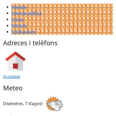
Agenda
Agenda política
Avisos
Notícies
Publicacions
Adreces i telèfons
Accedeix
Meteo
Divendres, 7 d’agost
D