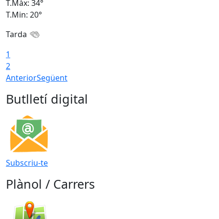
T.Màx: 34°
T
T.Min: 20°
T
Tarda
1
2
Anterior
Següent
Butlletí digital
Subscriu-te
Plànol / Carrers