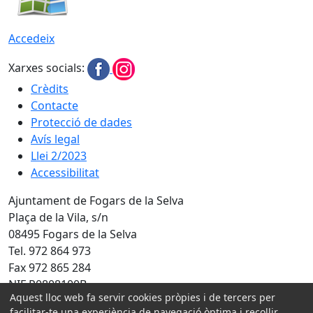
Accedeix
Xarxes socials:
Crèdits
Contacte
Protecció de dades
Avís legal
Llei 2/2023
Accessibilitat
Ajuntament de Fogars de la Selva
Plaça de la Vila, s/n
08495 Fogars de la Selva
Tel. 972 864 973
Fax 972 865 284
NIF P0808100B
Aquest lloc web fa servir cookies pròpies i de tercers per
Amb la col·laboració de:
facilitar-te una experiència de navegació òptima i recollir