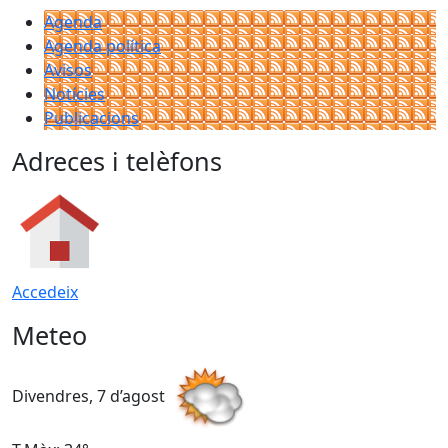
Agenda
Agenda política
Avisos
Notícies
Publicacions
Adreces i telèfons
Accedeix
Meteo
Divendres, 7 d’agost
D