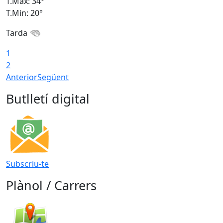
T.Màx: 34°
T
T.Min: 20°
T
Tarda
1
2
Anterior
Següent
Butlletí digital
Subscriu-te
Plànol / Carrers