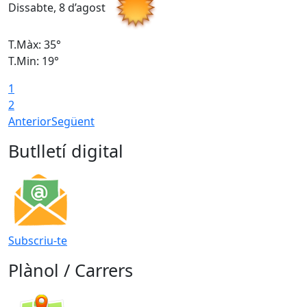
Dissabte, 8 d’agost
D
T.Màx: 35°
T
T.Min: 19°
T
1
2
Anterior
Següent
Butlletí digital
Subscriu-te
Plànol / Carrers