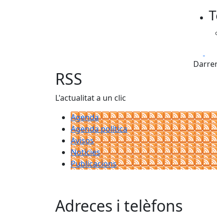
T
Fa
Darrer
RSS
L'actualitat a un clic
Agenda
Agenda política
Avisos
Notícies
Publicacions
Adreces i telèfons