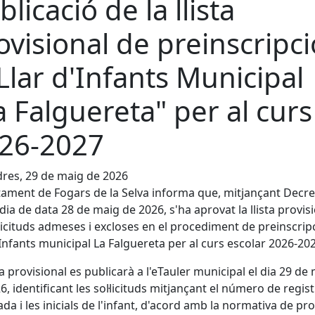
blicació de la llista
ovisional de preinscripci
 Llar d'Infants Municipal
a Falguereta" per al curs
26-2027
res, 29 de maig de 2026
tament de Fogars de la Selva informa que, mitjançant Decre
ldia de data 28 de maig de 2026, s'ha aprovat la llista provis
·licituds admeses i excloses en el procediment de preinscripc
'Infants municipal La Falguereta per al curs escolar 2026-20
sta provisional es publicarà a l'eTauler municipal el dia 29 de
6, identificant les sol·licituds mitjançant el número de regis
da i les inicials de l'infant,
d'acord amb la normativa de pro