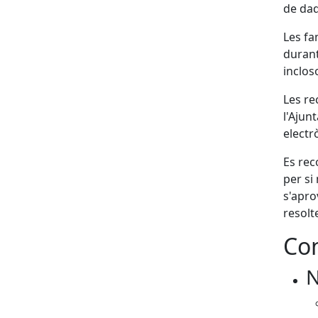
de dad
Les fa
durant
inclos
Les re
l'Ajun
electr
Es rec
per si 
s'apro
resolt
Con
N