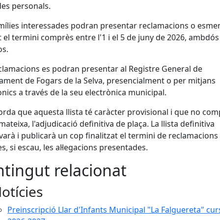
es personals.
mílies interessades podran presentar reclamacions o esme
 el termini comprès entre l'1 i el 5 de juny de 2026, ambdós
os.
clamacions es podran presentar al Registre General de
tament de Fogars de la Selva, presencialment o per mitjans
ònics a través de la seu electrònica municipal.
orda que aquesta llista té caràcter provisional i que no com
mateixa, l'adjudicació definitiva de plaça. La llista definitiva
varà i publicarà un cop finalitzat el termini de reclamacions 
es, si escau, les al·legacions presentades.
tingut relacionat
otícies
Preinscripció Llar d'Infants Municipal "La Falguereta" cur