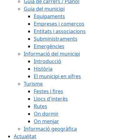
Guia de carrers / Plànol
Guia del municipi
Equipaments
Empreses i comerços
Entitats i associacions
Subministraments
Emergències
Informació del municipi
Introducció
Història
El municipi en xifres
Turisme
Festes i fires
Llocs d'interès
Rutes
On dormir
On menjar
Informació geogràfica
Actualitat