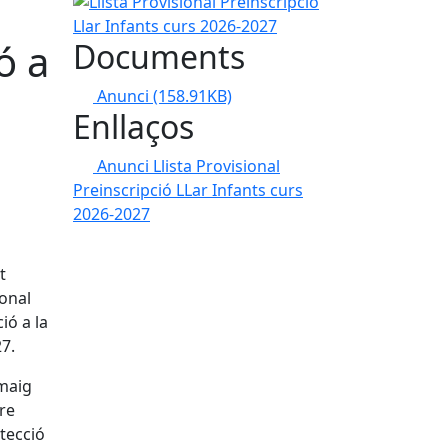
Llista Provisional Preinscripció Llar Infants curs 
ó a
Documents
Anunci
(158.91KB)
Enllaços
Anunci Llista Provisional
Preinscripció LLar Infants curs
2026-2027
t
ional
ió a la
27.
 maig
tre
tecció