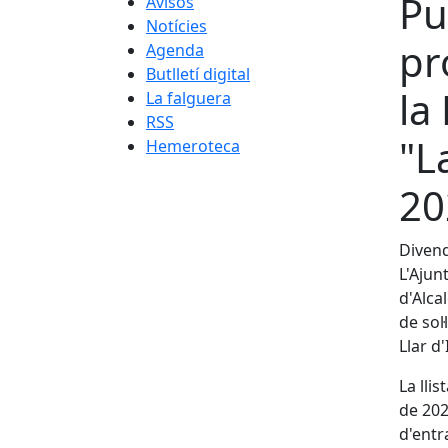
Pu
Avisos
Notícies
pr
Agenda
Butlletí digital
la
La falguera
RSS
"L
Hemeroteca
20
Divend
L'Ajun
d'Alca
de sol
Llar d
La lli
de 202
d'entra