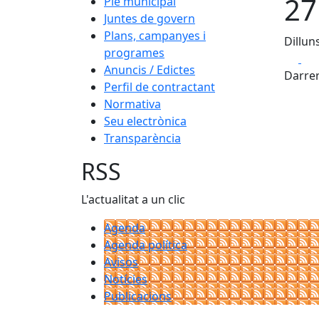
27
Ple municipal
Juntes de govern
Plans, campanyes i
Dillun
programes
Fa
Anuncis / Edictes
Darrer
Perfil de contractant
Normativa
Seu electrònica
Transparència
RSS
L'actualitat a un clic
Agenda
Agenda política
Avisos
Notícies
Publicacions