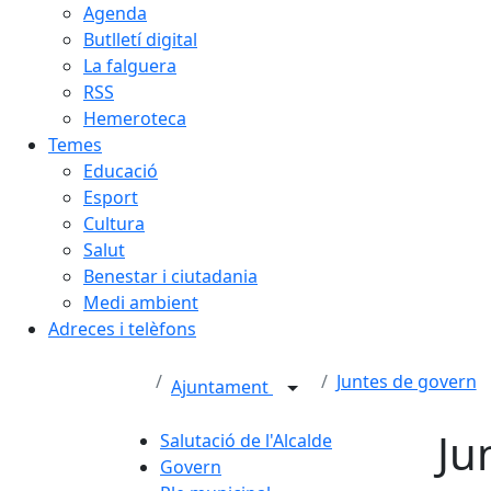
Agenda
Butlletí digital
La falguera
RSS
Hemeroteca
Temes
Educació
Esport
Cultura
Salut
Benestar i ciutadania
Medi ambient
Adreces i telèfons
Juntes de govern
Ajuntament
Ju
Salutació de l'Alcalde
Govern