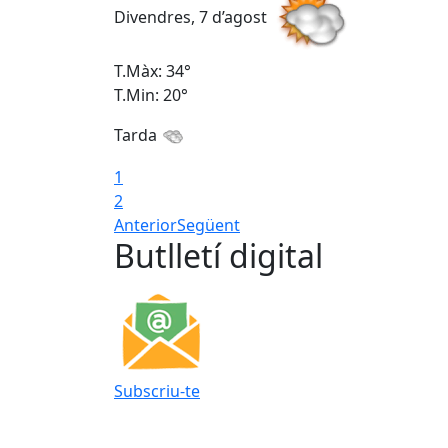
Divendres, 7 d’agost
T.Màx: 34°
T.Min: 20°
Tarda
1
2
Anterior
Següent
Butlletí digital
Subscriu-te