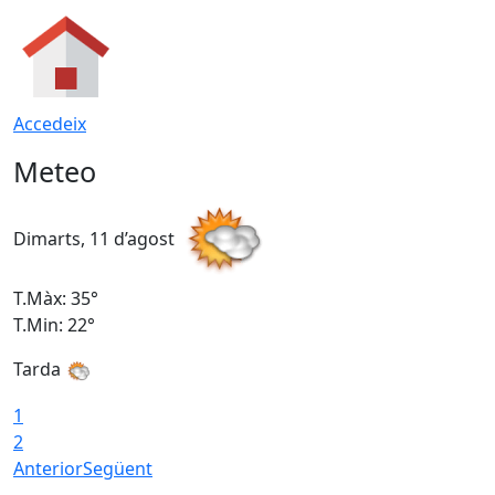
Accedeix
Meteo
Dimarts, 11 d’agost
D
T.Màx: 35°
T
T.Min: 22°
T
Tarda
T
1
2
Anterior
Següent