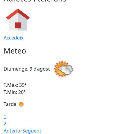
Accedeix
Meteo
Diumenge, 9 d’agost
D
T.Màx: 39°
T
T.Min: 20°
T
Tarda
T
1
2
Anterior
Següent