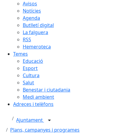
Avisos
Notícies
Agenda
Butlletí digital
La falguera
RSS
Hemeroteca
Temes
Educació
Esport
Cultura
Salut
Benestar i ciutadania
Medi ambient
Adreces i telèfons
Ajuntament
Plans, campanyes i programes