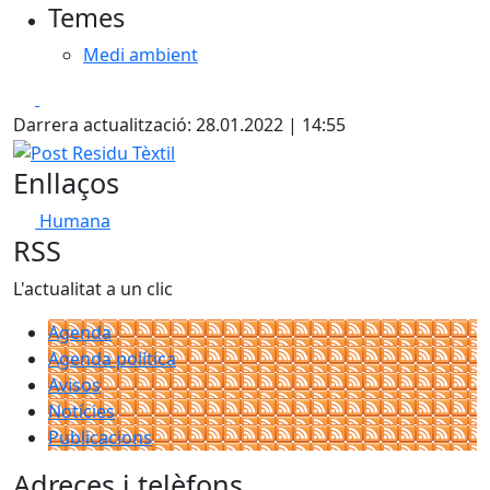
Temes
Medi ambient
Facebook
X
Darrera actualització: 28.01.2022 | 14:55
Post Residu Tèxtil
Enllaços
Humana
RSS
L'actualitat a un clic
Agenda
Agenda política
Avisos
Notícies
Publicacions
Adreces i telèfons