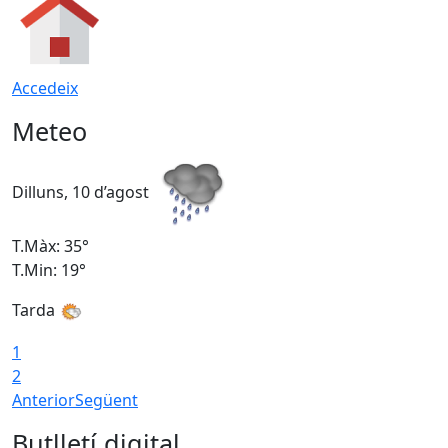
Accedeix
Meteo
Dilluns, 10 d’agost
D
T.Màx: 35°
T
T.Min: 19°
T
Tarda
T
1
2
Anterior
Següent
Butlletí digital