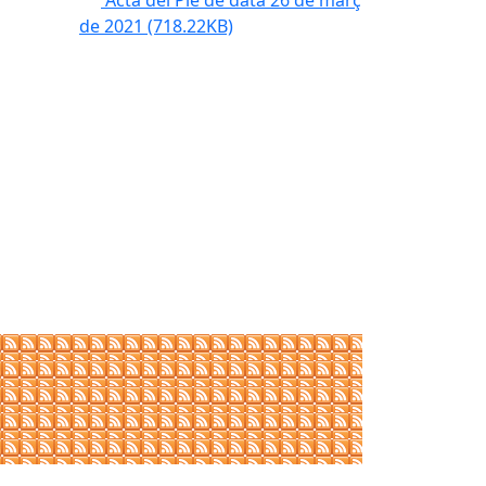
Acta del Ple de data 26 de març
de 2021
(718.22KB)