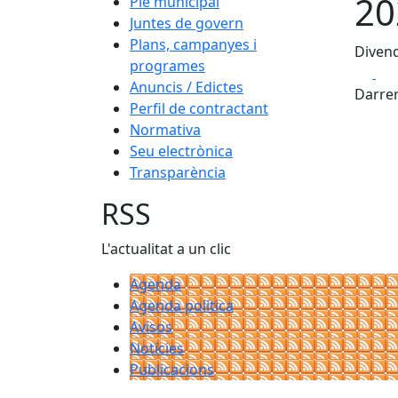
20
Ple municipal
Juntes de govern
Plans, campanyes i
Divend
programes
Fa
Anuncis / Edictes
Darrer
Perfil de contractant
Normativa
Seu electrònica
Transparència
RSS
L'actualitat a un clic
Agenda
Agenda política
Avisos
Notícies
Publicacions