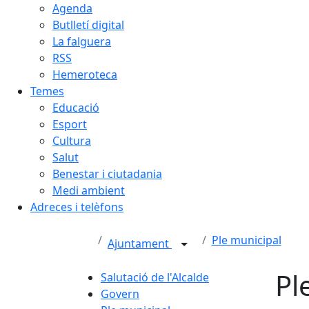
Agenda
Butlletí digital
La falguera
RSS
Hemeroteca
Temes
Educació
Esport
Cultura
Salut
Benestar i ciutadania
Medi ambient
Adreces i telèfons
Ple municipal
Ajuntament
Pl
Salutació de l'Alcalde
Govern