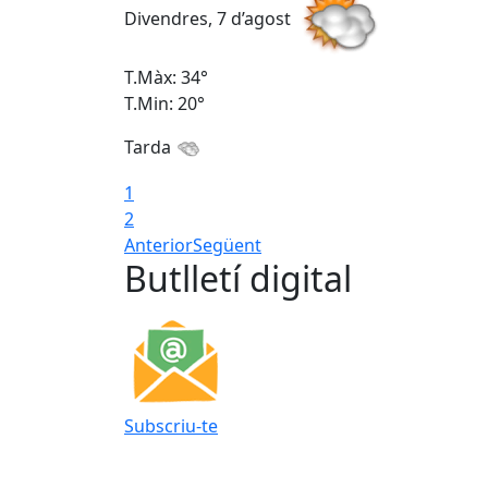
Divendres, 7 d’agost
T.Màx: 34°
T.Min: 20°
Tarda
1
2
Anterior
Següent
Butlletí digital
Subscriu-te