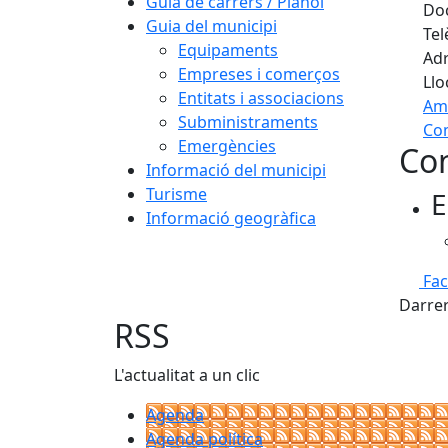
Guia de carrers / Plànol
Doc
Guia del municipi
Tel
Equipaments
Adr
Empreses i comerços
Llo
Entitats i associacions
Am
Subministraments
Com
Emergències
Con
+
Informació del municipi
Turisme
E
−
Informació geogràfica
Fa
Darrer
RSS
L'actualitat a un clic
Agenda
Agenda política