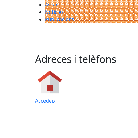
Avisos
Notícies
Publicacions
Adreces i telèfons
Accedeix