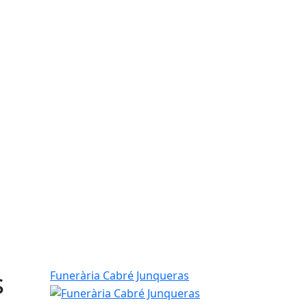
s
Funerària Cabré Junqueras