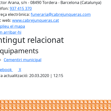
tor Arana, s/n - 08490 Tordera - Barcelona (Catalunya)
èfon:
937 415 370
eça electrònica:
funeraria@cabrejunqueras.com
c web:
www.cabrejunqueras.cat
plieu el mapa
 arribar-hi
Leaflet
| ©
OpenStreetMap
con
tingut relacionat
quipaments
Cementiri municipal
cebook
X
a actualització: 20.03.2020 | 12:15