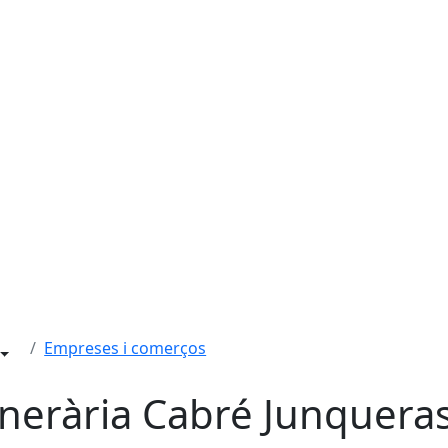
Empreses i comerços
nerària Cabré Junquera