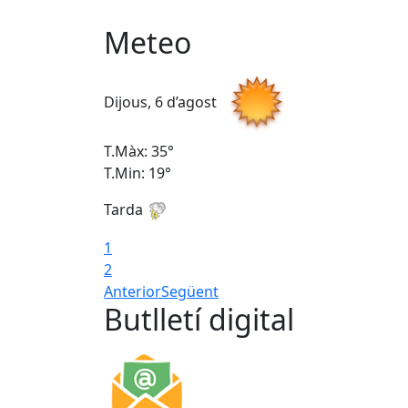
Meteo
Dijous, 6 d’agost
T.Màx: 35°
T.Min: 19°
Tarda
1
2
Anterior
Següent
Butlletí digital