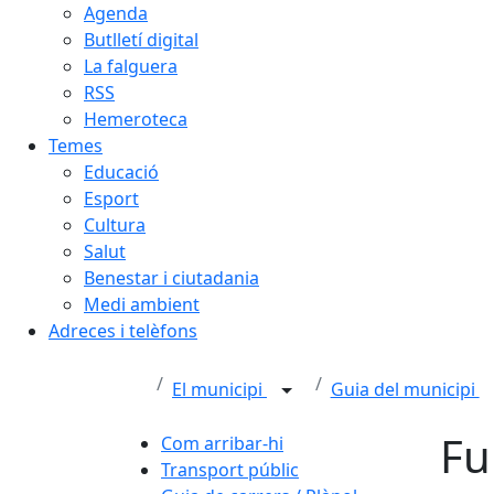
Agenda
Butlletí digital
La falguera
RSS
Hemeroteca
Temes
Educació
Esport
Cultura
Salut
Benestar i ciutadania
Medi ambient
Adreces i telèfons
El municipi
Guia del municipi
Fu
Com arribar-hi
Transport públic