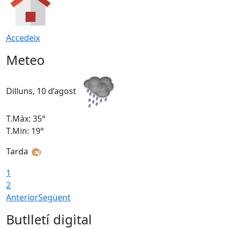
Accedeix
Meteo
Dilluns, 10 d’agost
D
T.Màx: 35°
T
T.Min: 19°
T
Tarda
T
1
2
Anterior
Següent
Butlletí digital