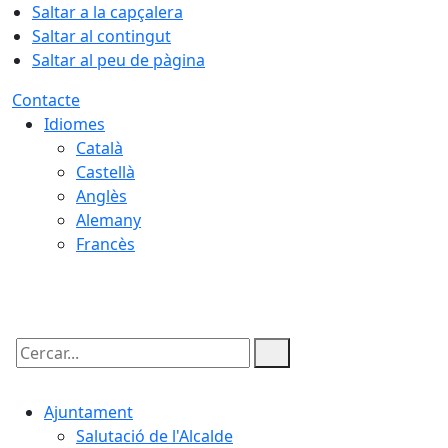
Saltar a la capçalera
Saltar al contingut
Saltar al peu de pàgina
Contacte
Idiomes
Català
Castellà
Anglès
Alemany
Francès
10.08.2026 | 01:57
Cercar:
Ajuntament
Salutació de l'Alcalde