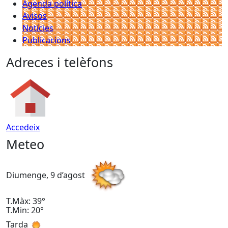
Agenda política
Avisos
Notícies
Publicacions
Adreces i telèfons
Accedeix
Meteo
Diumenge, 9 d’agost
D
T.Màx: 39°
T
T.Min: 20°
T
Tarda
T