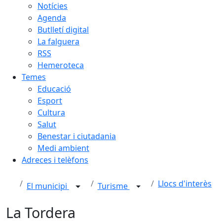
Notícies
Agenda
Butlletí digital
La falguera
RSS
Hemeroteca
Temes
Educació
Esport
Cultura
Salut
Benestar i ciutadania
Medi ambient
Adreces i telèfons
Llocs d'interès
El municipi
Turisme
La Tordera