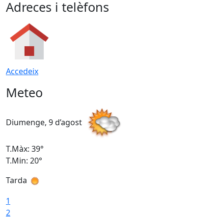
Adreces i telèfons
Accedeix
Meteo
Diumenge, 9 d’agost
D
T.Màx: 39°
T
T.Min: 20°
T
Tarda
T
1
2