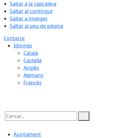
Saltar a la capçalera
Saltar al contingut
Saltar a imatges
Saltar al peu de pàgina
Contacte
Idiomes
Català
Castellà
Anglès
Alemany
Francès
08.08.2026 | 17:41
Cercar:
Ajuntament