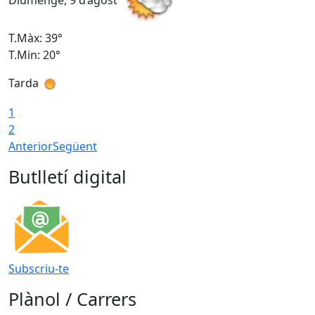
Diumenge, 9 d’agost
D
T.Màx: 39°
T
T.Min: 20°
T
Tarda
T
1
2
Anterior
Següent
Butlletí digital
Subscriu-te
Plànol / Carrers