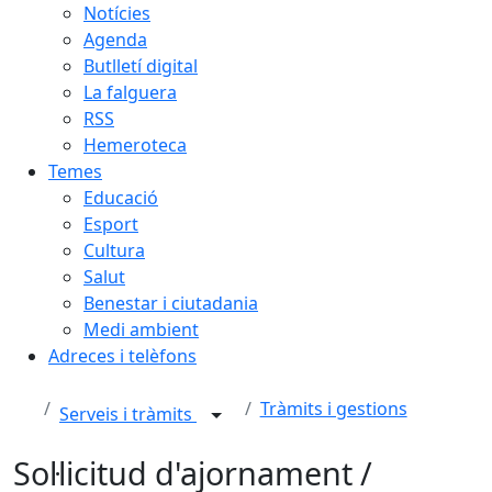
Notícies
Agenda
Butlletí digital
La falguera
RSS
Hemeroteca
Temes
Educació
Esport
Cultura
Salut
Benestar i ciutadania
Medi ambient
Adreces i telèfons
Tràmits i gestions
Serveis i tràmits
Sol·licitud d'ajornament /