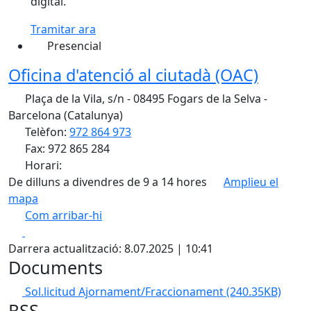
digital.
Tramitar ara
Presencial
Oficina d'atenció al ciutadà (OAC)
Plaça de la Vila, s/n - 08495 Fogars de la Selva -
Barcelona (Catalunya)
Telèfon:
972 864 973
Fax: 972 865 284
Horari:
De dilluns a divendres de 9 a 14 hores
Amplieu el
mapa
Com arribar-hi
Leaflet
| ©
OpenStreetMap
contributors
Facebook
X
+
Darrera actualització: 8.07.2025 | 10:41
−
Documents
Sol.licitud Ajornament/Fraccionament
(240.35KB)
RSS