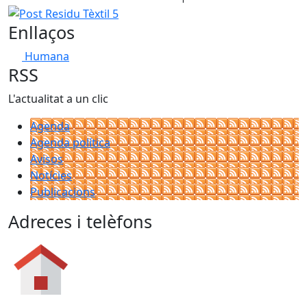
Post Residu Tèxtil 5
Enllaços
Humana
RSS
L'actualitat a un clic
Agenda
Agenda política
Avisos
Notícies
Publicacions
Adreces i telèfons