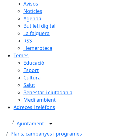
Avisos
Notícies
Agenda
Butlletí digital
La falguera
RSS
Hemeroteca
Temes
Educació
Esport
Cultura
Salut
Benestar i ciutadania
Medi ambient
Adreces i telèfons
Ajuntament
Plans, campanyes i programes