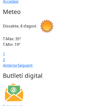
Accedeix
Meteo
Dissabte, 8 d’agost
D
T.Màx: 35°
T
T.Min: 19°
T
1
2
Anterior
Següent
Butlletí digital