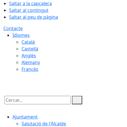
Saltar a la capçalera
Saltar al contingut
Saltar al peu de pàgina
Contacte
Idiomes
Català
Castellà
Anglès
Alemany
Francès
07.08.2026 | 20:18
Cercar:
Ajuntament
Salutació de l'Alcalde