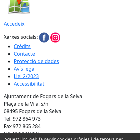
Accedeix
Xarxes socials:
Crèdits
Contacte
Protecció de dades
Avís legal
Llei 2/2023
Accessibilitat
Ajuntament de Fogars de la Selva
Plaça de la Vila, s/n
08495 Fogars de la Selva
Tel. 972 864 973
Fax 972 865 284
NIF P0808100B
Aquest lloc web fa servir cookies pròpies i de tercers per