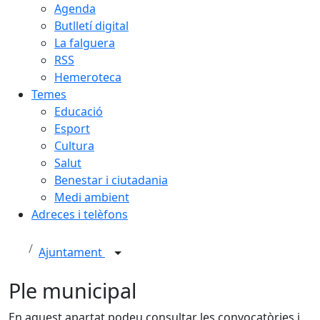
Agenda
Butlletí digital
La falguera
RSS
Hemeroteca
Temes
Educació
Esport
Cultura
Salut
Benestar i ciutadania
Medi ambient
Adreces i telèfons
Ajuntament
Ple municipal
En aquest apartat podeu consultar les convocatòries i