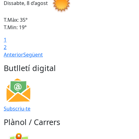
Dissabte, 8 d’agost
D
T.Màx: 35°
T
T.Min: 19°
T
1
2
Anterior
Següent
Butlletí digital
Subscriu-te
Plànol / Carrers